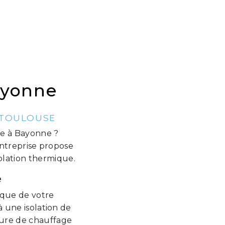
Bayonne
 TOULOUSE
uge à Bayonne ?
entreprise propose
solation thermique.
e
mique de votre
 une isolation de
cture de chauffage